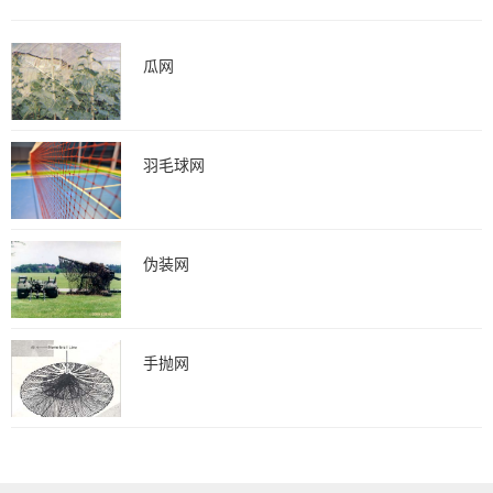
瓜网
羽毛球网
伪装网
手抛网