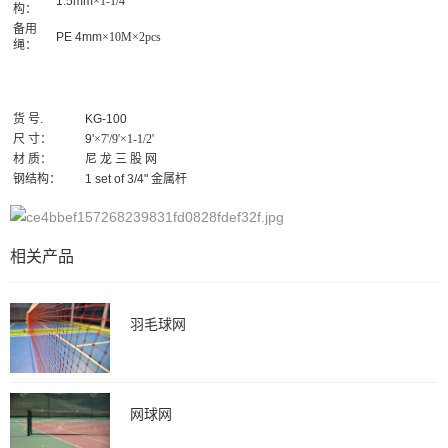
1.5mm
×1-1/4"
构：
备用
PE 4mm
×10M×2pcs
绳：
货 号.
KG-100
尺 寸：
9'
×7'/9'×1-1/2'
材 质：
尼 龙 三 股 网
钢结构：
1 set of 3/4" 金属杆
相关产品
羽毛球网
网球网