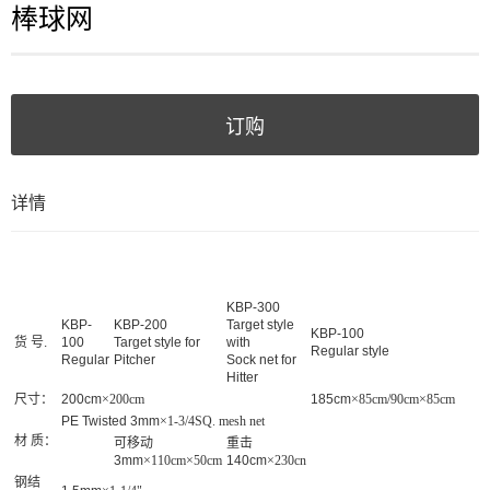
棒球网
订购
详情
KBP-300
KBP-
KBP-200
Target style
KBP-100
货 号.
100
Target style for
with
Regular style
Regular
Pitcher
Sock net for
Hitter
尺寸：
200cm
×200cm
185cm
×85cm/90cm×85cm
PE Twisted 3mm
×1-3/4SQ. mesh net
材 质：
可移动
重击
3mm
×110cm×50cm
140cm
×230cn
钢结