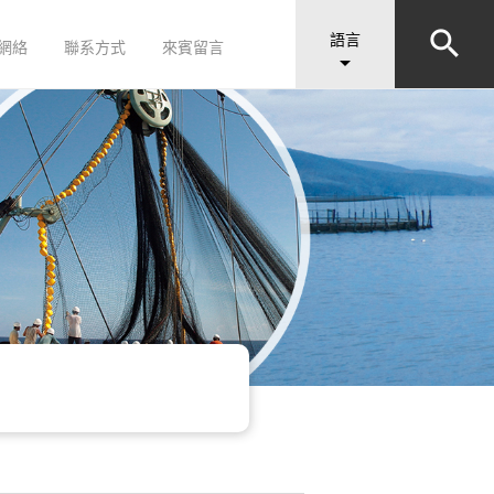


語言
網絡
聯系方式
來賓留言
