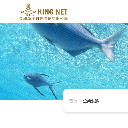
首頁
企業動態