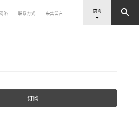


语言
网络
联系方式
来宾留言

订购