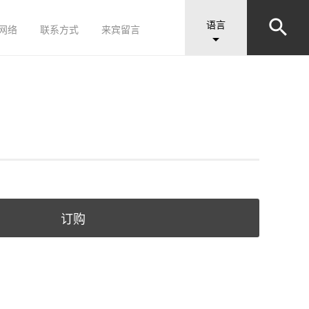


语言
网络
联系方式
来宾留言

订购