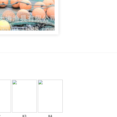
2
K3
K4