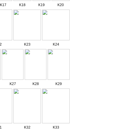
K17
K18
K19
K20
2
K23
K24
K27
K28
K29
1
K32
K33