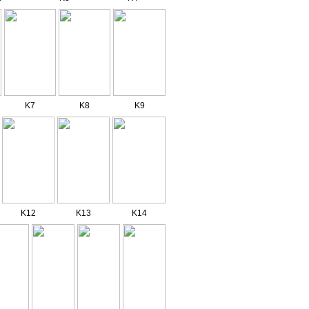
K7
K8
K9
K12
K13
K14