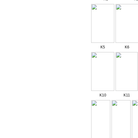
K5
K6
K10
K11